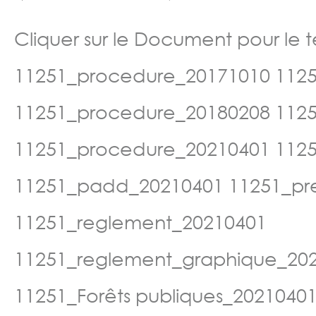
Cliquer sur le Document pour le t
11251_procedure_20171010 112
11251_procedure_20180208 112
11251_procedure_20210401 1125
11251_padd_20210401 11251_pres
11251_reglement_20210401
11251_reglement_graphique_20
11251_Forêts publiques_2021040