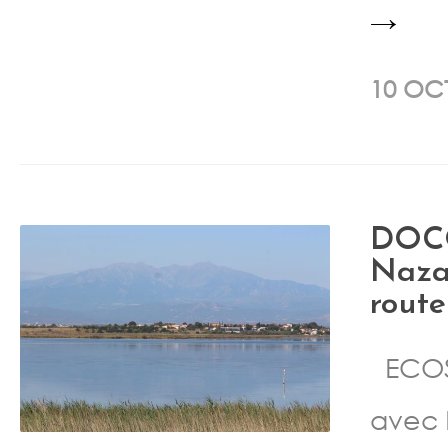
→
10 OC
DOCO
Nazai
route
ECOS
avec 