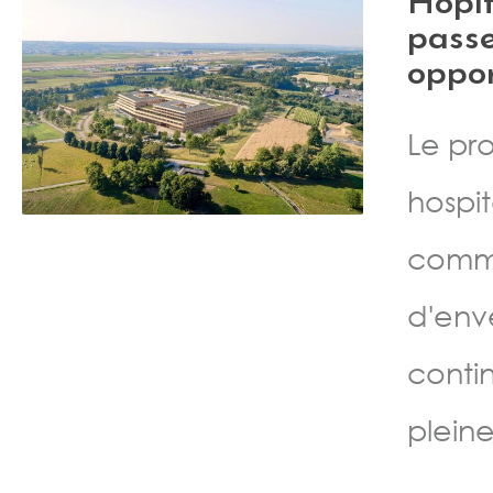
Hôpit
passe
oppor
Le pr
hospit
commu
d'env
contin
pleine