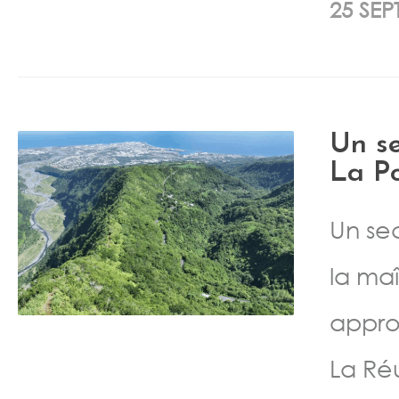
25 SEP
Un s
La Po
Un se
la ma
appro
La Ré