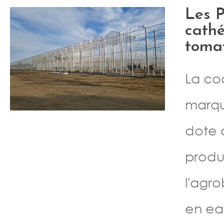
Les P
cathé
tomat
La coo
marqu
dote 
produ
l'agr
en eau