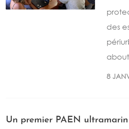
prote
des e
périu
abouti
8 JANV
Un premier PAEN ultramarin